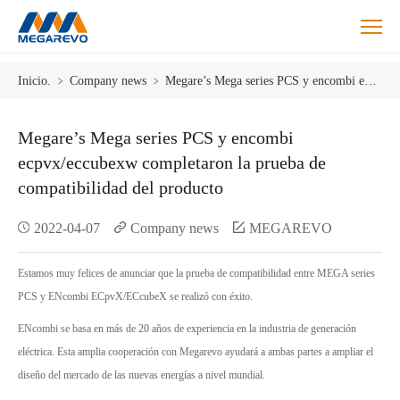
Megarevo
Inicio.
﹥
Company news
﹥
Megare’s Mega series PCS y encombi ecpvx/eccubexw completaron la prueba de compatibilidad del producto
Mega
series
PCS
Megare’s Mega series PCS y encombi
y
ecpvx/eccubexw completaron la prueba de
encombi
compatibilidad del producto
ecpvx/eccubexw
completaron
2022-04-07
Company news
MEGAREVO
la
prueba
de
Estamos muy felices de anunciar que la prueba de compatibilidad entre MEGA series
compatibilidad
PCS y ENcombi ECpvX/ECcubeX se realizó con éxito.
del
producto.
ENcombi se basa en más de 20 años de experiencia en la industria de generación
eléctrica. Esta amplia cooperación con Megarevo ayudará a ambas partes a ampliar el
diseño del mercado de las nuevas energías a nivel mundial.