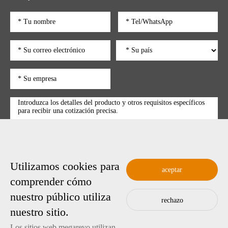
Utilizamos cookies para
enviar
aceptar
comprender cómo
nuestro público utiliza
rechazo
Copyright © 2025 Shenzhen Megarevo Technology Co., Ltd.
nuestro sitio.
粤ICP备2022089128号-4
Copyright
Los sitios web megarevo utilizan